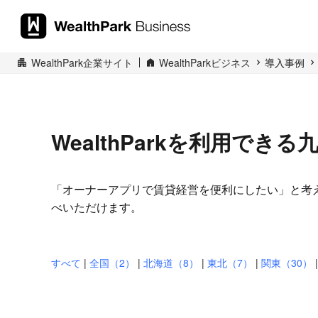
WealthPark企業サイト
WealthParkビジネス
導入事例
WealthParkを利用でき
「オーナーアプリで賃貸経営を便利にしたい」と考えて
べいただけます。
※五十音順 ※掲載を希望された企業様のみの一覧に
すべて
|
全国（2）
|
北海道（8）
|
東北（7）
|
関東（30）