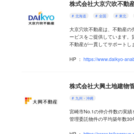
株式会社大京穴吹不動
北海道
全国
東北
大京穴吹不動産は、不動産の
ービスをご提供しています。
不動産が一貫してサポートし
HP
：
https://www.daikyo-anab
株式会社大興土地建物
九州・沖縄
宮崎市No.1の仲介件数の
管理委託物件の平均築年数30
HP ：
https://www.taikogroup.