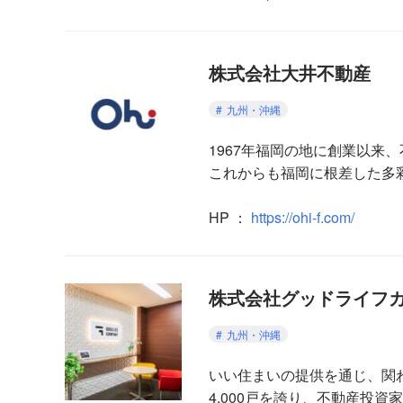
株式会社大井不動産
九州・沖縄
1967年福岡の地に創業以来
これからも福岡に根差した多
HP
：
https://ohi-f.com/
株式会社グッドライフ
九州・沖縄
いい住まいの提供を通じ、関わ
4,000戸を誇り、不動産投