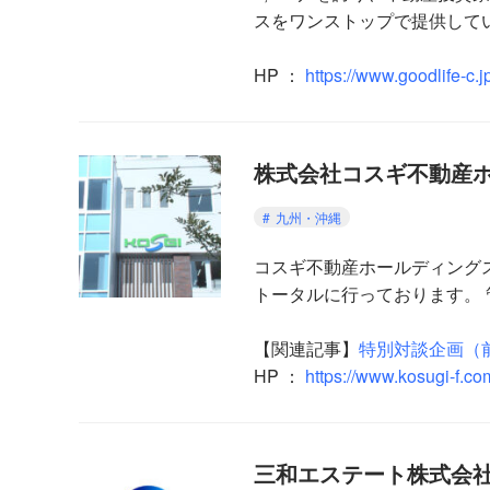
スをワンストップで提供して
HP ：
https://www.goodlife-c.j
株式会社コスギ不動産
九州・沖縄
コスギ不動産ホールディング
トータルに行っております。
【関連記事】
特別対談企画（
HP ：
https://www.kosugi-f.co
三和エステート株式会