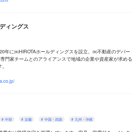
ルディングス
2020年に㈱HIROTAホールディングスを設立。㈱不動産のデ
部専門家チームとのアライアンスで地域の企業や資産家が求め
す。
a.co.jp/
中部
近畿
中国・四国
九州・沖縄