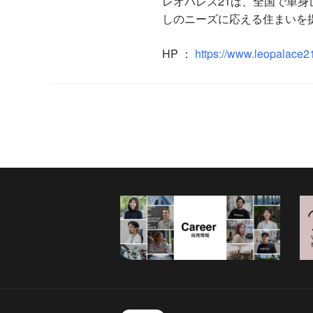
レオパレス21は、全国で単
しのニーズに応える住まいを
HP
：
https://www.leopalace21