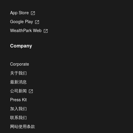
App Store
Opens
in
Google Play
Opens
a
in
new
WealthPark Web
Opens
a
tab
in
new
a
tab
Company
new
tab
Corporate
关于我们
最新消息
公司新闻
Opens
in
Press Kit
a
new
加入我们
tab
联系我们
网站使用条款