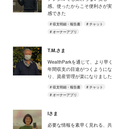
感。使ったからこそ便利さが実
感できた
収支明細・報告書
チャット
オーナーアプリ
T.M.さま
WealthParkを通じて、より早く
年間収支の目途がつくようにな
り、資産管理が楽になりました
収支明細・報告書
チャット
オーナーアプリ
Iさま
必要な情報を素早く見れる、共