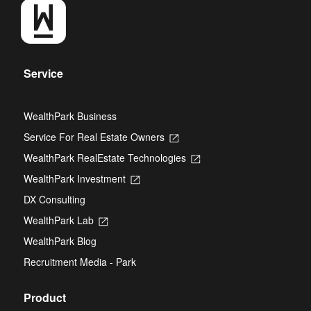
Service
WealthPark Business
Service For Real Estate Owners
Opens
in
WealthPark RealEstate Technologies
Opens
a
in
new
WealthPark Investment
Opens
a
tab
in
new
DX Consulting
a
tab
new
WealthPark Lab
Opens
tab
in
WealthPark Blog
a
new
Recruitment Media - Park
tab
Product