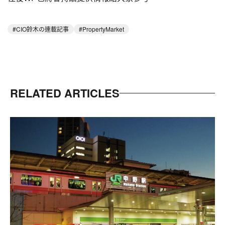
CIO鈴木の連載記事
PropertyMarket
RELATED ARTICLES