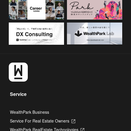
Service
WealthPark Business
Service For Real Estate Owners
Opens
in
WealthPark RealEstate Technologies
Opens