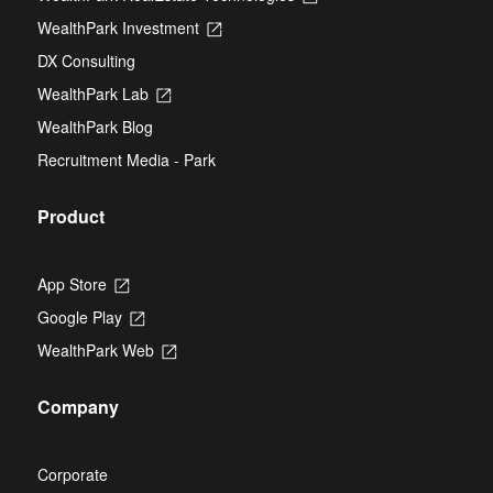
a
in
new
WealthPark Investment
Opens
a
tab
in
new
DX Consulting
a
tab
new
WealthPark Lab
Opens
tab
in
WealthPark Blog
a
new
Recruitment Media - Park
tab
Product
App Store
Opens
in
Google Play
Opens
a
in
new
WealthPark Web
Opens
a
tab
in
new
a
tab
Company
new
tab
Corporate