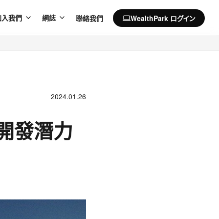
聯絡我們
WealthPark ログイン
加入我們
網誌
computer
2024.01.26
再開發潛力