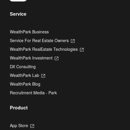
Service
WealthPark Business
Service For Real Estate Owners
Opens
in
WealthPark RealEstate Technologies
Opens
a
in
new
WealthPark Investment
Opens
a
tab
in
new
DX Consulting
a
tab
new
WealthPark Lab
Opens
tab
in
WealthPark Blog
a
new
Recruitment Media - Park
tab
Product
App Store
Opens