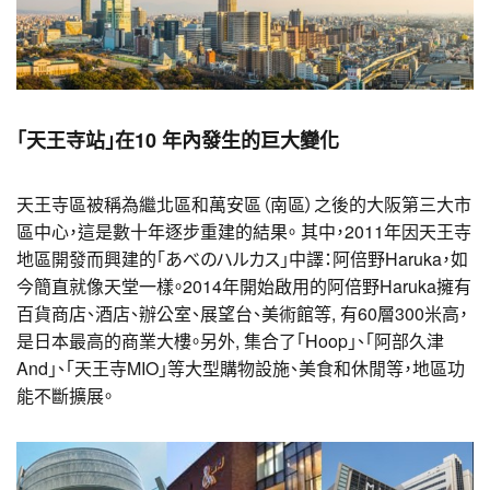
「天王寺站」在10 年內發生的巨大變化
天王寺區被稱為繼北區和萬安區（南區）之後的大阪第三大市
區中心，這是數十年逐步重建的結果。 其中，2011年因天王寺
地區開發而興建的「あべのハルカス」中譯：阿倍野Haruka，如
今簡直就像天堂一樣。2014年開始啟用的阿倍野Haruka擁有
百貨商店、酒店、辦公室、展望台、美術館等, 有60層300米高，
是日本最高的商業大樓。另外, 集合了「Hoop」、「阿部久津
And」、「天王寺MIO」等大型購物設施、美食和休閒等，地區功
能不斷擴展。