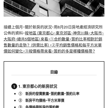
接續上個月，關於新房的狀況，用8月20日房地產經濟研究所
公佈的資料，
按地區（東京都心、東京郊區、神奈川縣、大阪市、
大阪府，總共5個地區）來看，①合約數量・簽約比率相對於銷
售數量的走勢？ （供需比率），②平均銷售價格和每平方米單
價如何變化，③按價格帶來看，簽約的多是哪種價格帶？
目錄
1. 東京都心的新房狀況
① 新房的發賣數量・簽約數量・簽約比率
② 新房平均價格・平方米單價
③ 各價格帶新房的簽約數