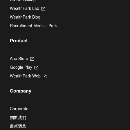
a
tab
new
WealthPark Lab
Opens
tab
in
WealthPark Blog
a
new
Recruitment Media - Park
tab
Product
App Store
Opens
in
Google Play
Opens
a
in
new
WealthPark Web
Opens
a
tab
in
new
a
tab
Company
new
tab
Corporate
關於我們
最新消息