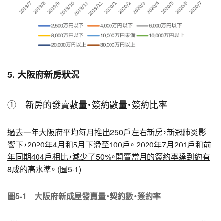
5. 大阪府新房狀況
① 新房的發賣數量・簽約數量・簽約比率
過去一年大阪府平均每月推出250戶左右新房，新冠肺炎影
響下，2020年4月和5月下滑至100戶。 2020年7月201戶和前
年同期404戶相比，減少了50%。開賣當月的簽約率達到約有
8成的高水準。
(圖5-1)
圖5-1 大阪府新成屋發賣量・契約數・簽約率