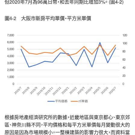
但2020年7月為96萬日幣，和去年同期比增加3%。 (圖4-2)
圖4-2 大阪市新房平均單價・平方米單價
根據房地產經濟研究所的數據，近畿地區與東京都心、東京郊
區、神奈川縣不同，平均價格和每平方米單價每月變動很大的
原因是因為市場規模小，一整棟建築的影響力很大，而資料當