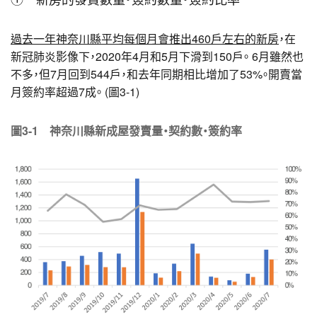
過去一年神奈川縣平均每個月會推出460戶左右的新房
，在
新冠肺炎影像下，2020年4月和5月下滑到150戶。 6月雖然也
不多，但7月回到544戶，和去年同期相比增加了53%。開賣當
月簽約率超過7成。 (圖3-1)
圖3-1 神奈川縣新成屋發賣量・契約數・簽約率