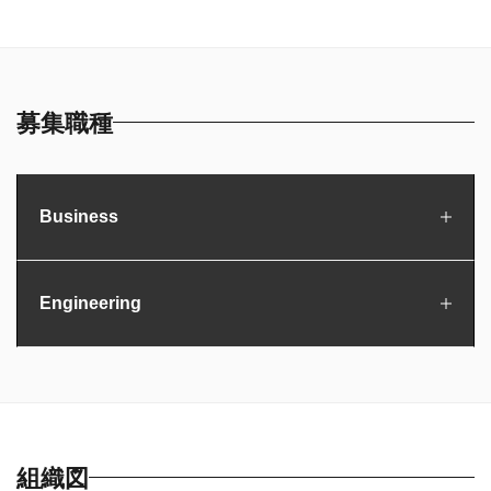
募集職種
Business
Engineering
Consultant
Product Manager
Business Development
組織図