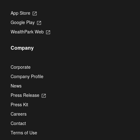
App Store
Opens
in
Google Play
Opens
a
in
new
WealthPark Web
Opens
a
tab
in
new
a
tab
Company
new
tab
Corporate
Company Profile
News
Press Release
Opens
in
Press Kit
a
new
Careers
tab
Contact
Terms of Use