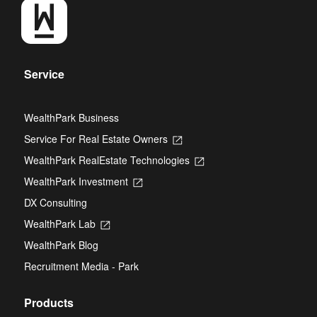
Service
WealthPark Business
Service For Real Estate Owners
Opens
in
WealthPark RealEstate Technologies
Opens
a
in
new
WealthPark Investment
Opens
a
tab
in
new
DX Consulting
a
tab
new
WealthPark Lab
Opens
tab
in
WealthPark Blog
a
new
Recruitment Media - Park
tab
Products