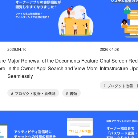
2026.04.10
2026.04.08
ure
Major Renewal of the Documents Feature
Chat Screen Red
ore
in the Owner App! Search and View More
Infrastructure Up
Seamlessly
プロダクト改善・
プロダクト改善・新機能
書類