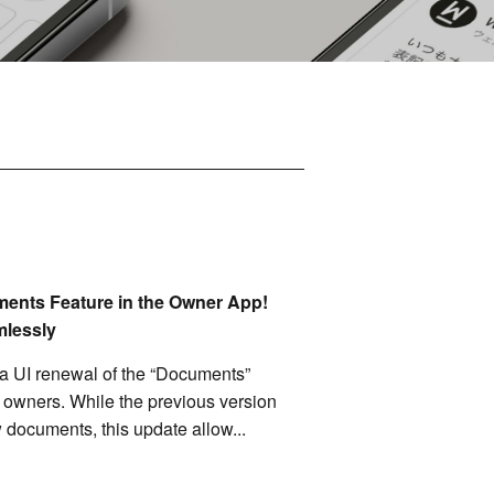
ments Feature in the Owner App!
mlessly
a UI renewal of the “Documents”
ty owners. While the previous version
w documents, this update allow...