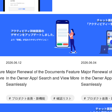
2026.06.12
2026.06.04
ure
Major Renewal of the Documents Feature
Major Renewal o
ore
in the Owner App! Search and View More
in the Owner App
Seamlessly
Seamlessly
プロダクト改善・新機能
確認リスト
プロダクト改善・