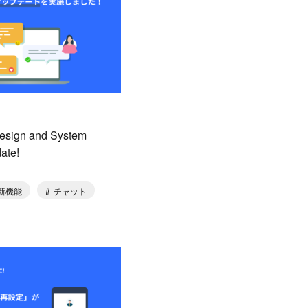
esign and System
date!
新機能
チャット