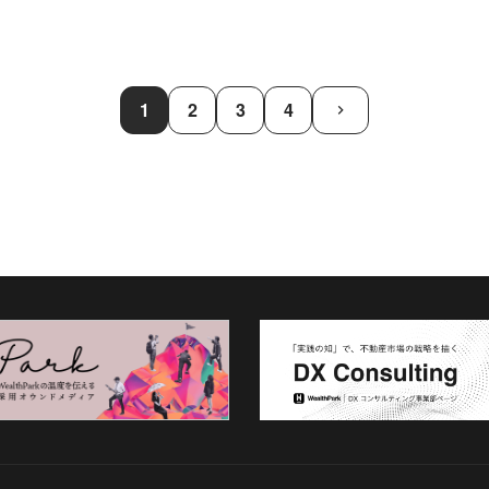
1
2
3
4
keyboard_arrow_right