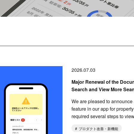
2026.07.03
Major Renewal of the Docu
Search and View More Sea
We are pleased to announce 
feature in our app for proper
required several steps to vie
プロダクト改善・新機能