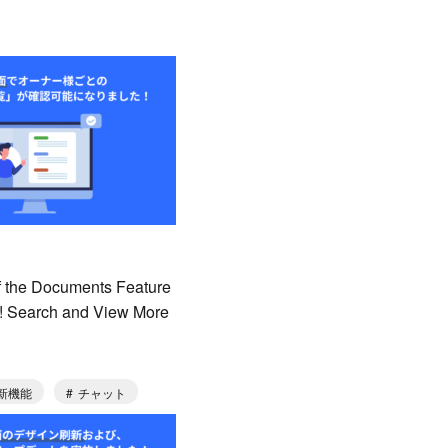
f the Documents Feature
! Search and View More
新機能
チャット