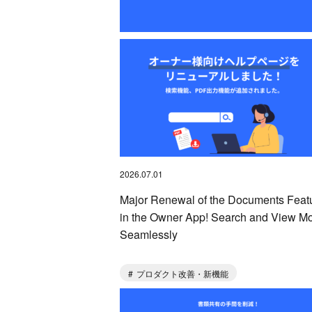
2026.07.01
Major Renewal of the Documents Feat
in the Owner App! Search and View M
Seamlessly
プロダクト改善・新機能