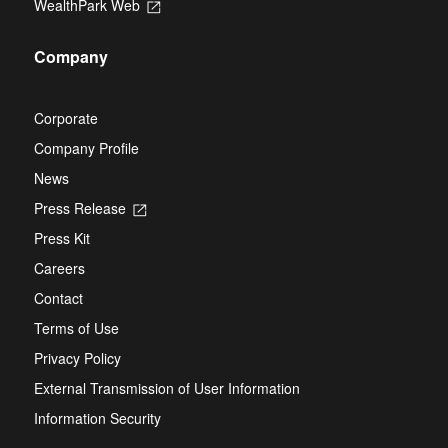
WealthPark Web
Opens
a
tab
in
new
a
tab
Company
new
tab
Corporate
Company Profile
News
Press Release
Opens
in
Press Kit
a
new
Careers
tab
Contact
Terms of Use
Privacy Policy
External Transmission of User Information
Information Security