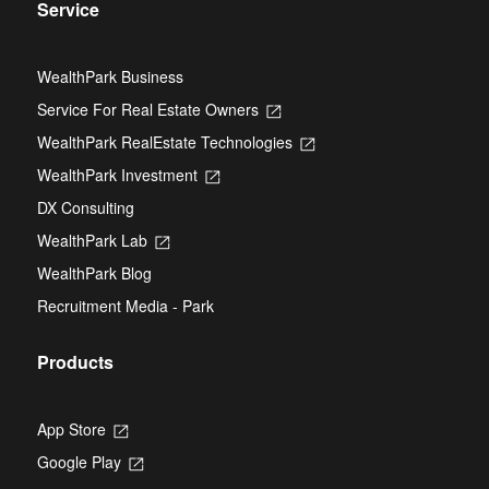
Service
WealthPark Business
Service For Real Estate Owners
Opens
in
WealthPark RealEstate Technologies
Opens
a
in
new
WealthPark Investment
Opens
a
tab
in
new
DX Consulting
a
tab
new
WealthPark Lab
Opens
tab
in
WealthPark Blog
a
new
Recruitment Media - Park
tab
Products
App Store
Opens
in
Google Play
Opens
a
in
new