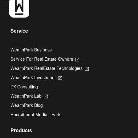
Service
WealthPark Business
Service For Real Estate Owners
Opens
in
WealthPark RealEstate Technologies
Opens
a
in
new
WealthPark Investment
Opens
a
tab
in
new
DX Consulting
a
tab
new
WealthPark Lab
Opens
tab
in
WealthPark Blog
a
new
Recruitment Media - Park
tab
Products