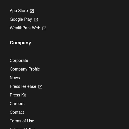
App Store
Opens
in
Google Play
Opens
a
in
new
WealthPark Web
Opens
a
tab
in
new
a
tab
Company
new
tab
Corporate
Company Profile
News
Press Release
Opens
in
Press Kit
a
new
Careers
tab
Contact
Terms of Use