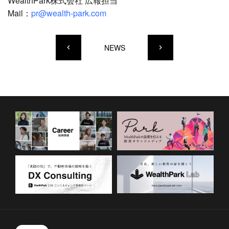
WealthPark株式会社 広報担当
Mail：
pr@wealth-park.com
NEWS
keyboard_arrow_left
keyboard_arrow_right