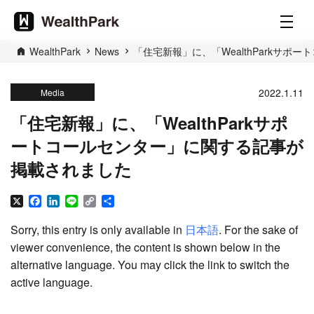
WealthPark
News
「住宅新報」に、「WealthParkサ
2022.1.11
Media
「住宅新報」に、「WealthParkサポ
ートコールセンター」に関する記事が
掲載されました
X
Facebook
LinkedIn
Line
Copy
Share
Link
Sorry, this entry is only available in
日本語
. For the sake of
viewer convenience, the content is shown below in the
alternative language. You may click the link to switch the
active language.