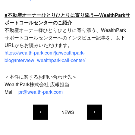
■不動産オーナーひとりひとりに寄り添う―WealthParkサ
ポートコールセンターのご紹介
不動産オーナー様ひとりひとりに寄り添う、WealthPark
サポートコールセンターへのインタビュー記事を、以下
URLからお読みいただけます。
https://wealth-park.com/ja/wealthpark-
blog/interview_wealthpark-call-center/
＜本件に関するお問い合わせ先＞
WealthPark株式会社 広報担当
Mail：
pr@wealth-park.com
NEWS
keyboard_arrow_left
keyboard_arrow_right