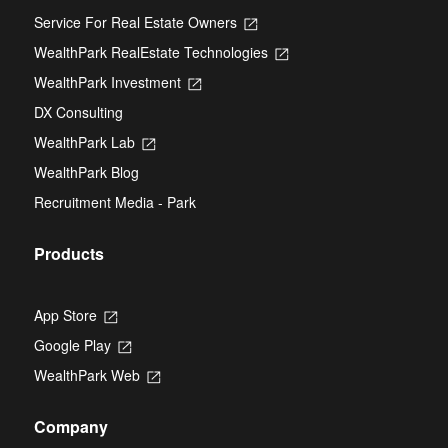
Service For Real Estate Owners
Opens
in
WealthPark RealEstate Technologies
Opens
a
in
new
WealthPark Investment
Opens
a
tab
in
new
DX Consulting
a
tab
new
WealthPark Lab
Opens
tab
in
WealthPark Blog
a
new
Recruitment Media - Park
tab
Products
App Store
Opens
in
Google Play
Opens
a
in
new
WealthPark Web
Opens
a
tab
in
new
a
tab
Company
new
tab