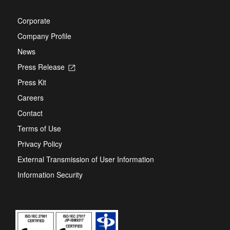
Corporate
Company Profile
News
Press Release
Opens
in
Press Kit
a
new
Careers
tab
Contact
Terms of Use
Privacy Policy
External Transmission of User Information
Information Security