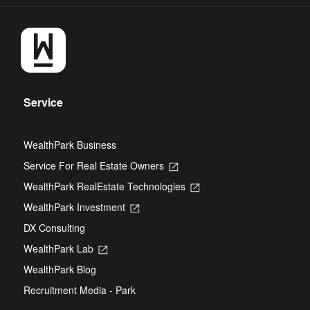
Service
WealthPark Business
Service For Real Estate Owners
Opens
in
WealthPark RealEstate Technologies
Opens
a
in
new
WealthPark Investment
Opens
a
tab
in
new
DX Consulting
a
tab
new
WealthPark Lab
Opens
tab
in
WealthPark Blog
a
new
Recruitment Media - Park
tab