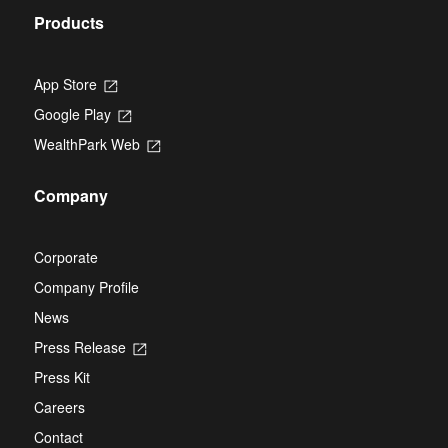
Products
App Store
Opens
in
Google Play
Opens
a
in
new
WealthPark Web
Opens
a
tab
in
new
a
tab
Company
new
tab
Corporate
Company Profile
News
Press Release
Opens
in
Press Kit
a
new
Careers
tab
Contact