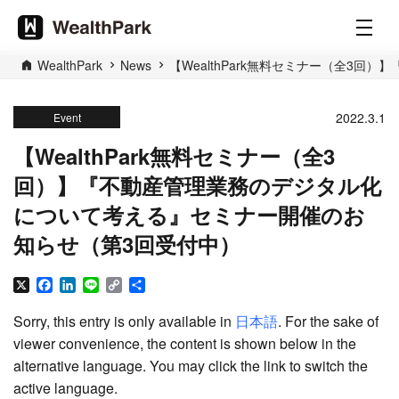
WealthPark
News
【WealthPark無料セミナー（全3
2022.3.1
Event
【WealthPark無料セミナー（全3
回）】『不動産管理業務のデジタル化
について考える』セミナー開催のお
知らせ（第3回受付中）
X
Facebook
LinkedIn
Line
Copy
Share
Link
Sorry, this entry is only available in
日本語
. For the sake of
viewer convenience, the content is shown below in the
alternative language. You may click the link to switch the
active language.