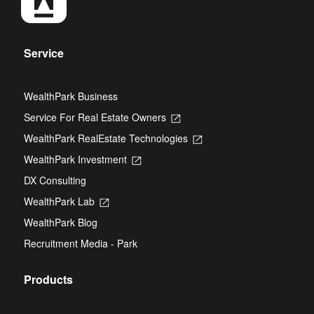
Service
WealthPark Business
Service For Real Estate Owners
Opens
in
WealthPark RealEstate Technologies
Opens
a
in
new
WealthPark Investment
Opens
a
tab
in
new
DX Consulting
a
tab
new
WealthPark Lab
Opens
tab
in
WealthPark Blog
a
new
Recruitment Media - Park
tab
Products