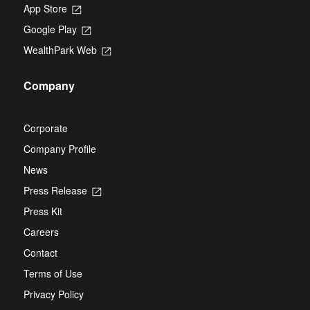
App Store
Opens
in
Google Play
Opens
a
in
new
WealthPark Web
Opens
a
tab
in
new
a
tab
Company
new
tab
Corporate
Company Profile
News
Press Release
Opens
in
Press Kit
a
new
Careers
tab
Contact
Terms of Use
Privacy Policy