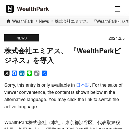
WealthPark
News
株式会社エミアス、 『WealthParkビ
2024.2.5
NEWS
株式会社エミアス、 『WealthParkビ
ジネス』を導入
X
Facebook
LinkedIn
Line
Copy
Share
Link
Sorry, this entry is only available in
日本語
. For the sake of
viewer convenience, the content is shown below in the
alternative language. You may click the link to switch the
active language.
WealthPark株式会社（本社：東京都渋谷区、代表取締役