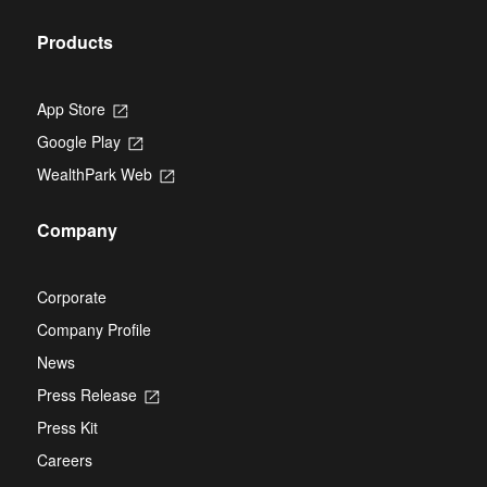
Products
App Store
Opens
in
Google Play
Opens
a
in
new
WealthPark Web
Opens
a
tab
in
new
a
tab
Company
new
tab
Corporate
Company Profile
News
Press Release
Opens
in
Press Kit
a
new
Careers
tab