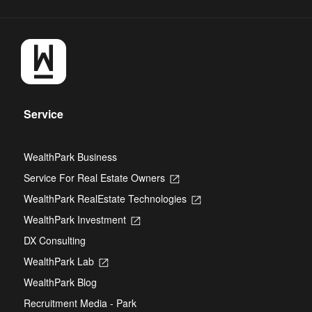
Service
WealthPark Business
Service For Real Estate Owners
Opens
in
WealthPark RealEstate Technologies
Opens
a
in
new
WealthPark Investment
Opens
a
tab
in
new
DX Consulting
a
tab
new
WealthPark Lab
Opens
tab
in
WealthPark Blog
a
new
Recruitment Media - Park
tab