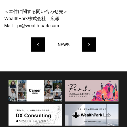
＜本件に関する問い合わせ先＞
WealthPark株式会社 広報
Mail：pr@wealth-park.com
NEWS
keyboard_arrow_left
keyboard_arrow_right