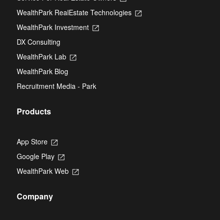
in
WealthPark RealEstate Technologies
Opens
a
in
new
WealthPark Investment
Opens
a
tab
in
new
DX Consulting
a
tab
new
WealthPark Lab
Opens
tab
in
WealthPark Blog
a
new
Recruitment Media - Park
tab
Products
App Store
Opens
in
Google Play
Opens
a
in
new
WealthPark Web
Opens
a
tab
in
new
a
tab
Company
new
tab