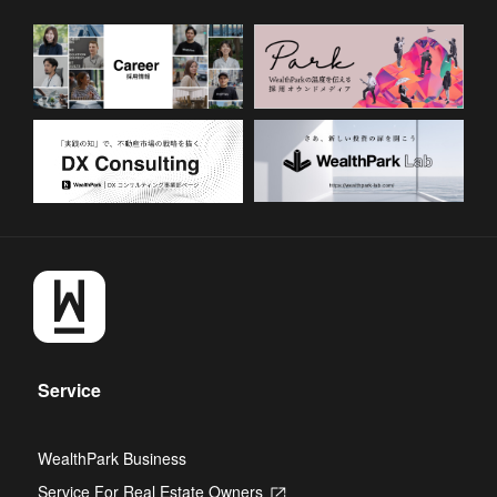
Service
WealthPark Business
Service For Real Estate Owners
Opens