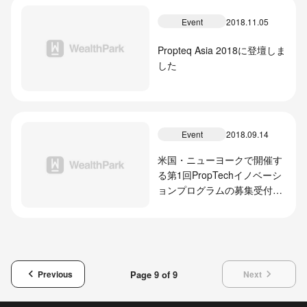
Event
2018.11.05
Propteq Asia 2018に登壇しま
した
Event
2018.09.14
米国・ニューヨークで開催す
る第1回PropTechイノベーシ
ョンプログラムの募集受付を
開始
keyboard_arrow_left
keyboard_arrow_right
Page 9 of 9
Previous
Next