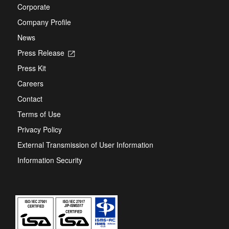
Corporate
Company Profile
News
Press Release
Opens
in
Press Kit
a
new
Careers
tab
Contact
Terms of Use
Privacy Policy
External Transmission of User Information
Information Security