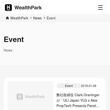
WealthPark
News
Event
Event
News
Event
2019.01.09
弊社取締役 Clark Graninger
が「ULI Japan YLG x Asia
PropTech Presents Panel