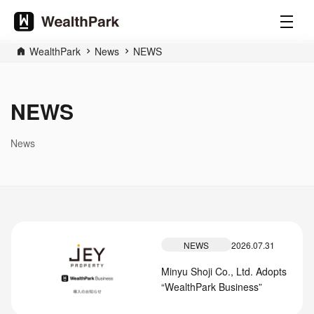
WealthPark
News
NEWS
NEWS
News
NEWS
2026.07.31
Minyu Shoji Co., Ltd. Adopts
“WealthPark Business”