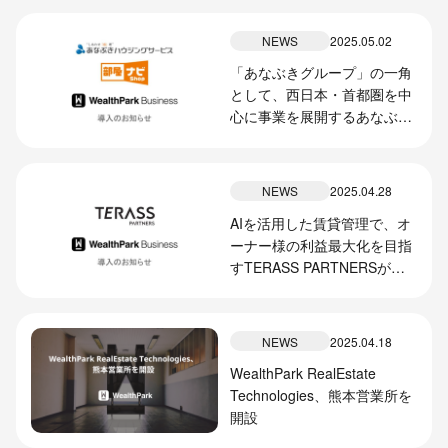
NEWS
2025.05.02
「あなぶきグループ」の一角
として、西日本・首都圏を中
心に事業を展開するあなぶき
ハウジングサービスが
『WealthParkビジネス』を導
入
NEWS
2025.04.28
AIを活用した賃貸管理で、オ
ーナー様の利益最大化を目指
すTERASS PARTNERSが
『WealthParkビジネス』を導
入
NEWS
2025.04.18
WealthPark RealEstate
Technologies、熊本営業所を
開設