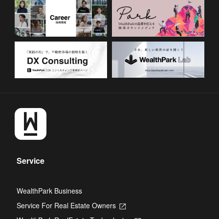
Service
WealthPark Business
Service For Real Estate Owners
Opens
in