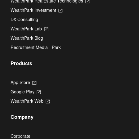
WealthPark RealEstate Technologies
Opens
a
in
new
WealthPark Investment
Opens
a
tab
in
new
DX Consulting
a
tab
new
WealthPark Lab
Opens
tab
in
WealthPark Blog
a
new
Recruitment Media - Park
tab
Products
App Store
Opens
in
Google Play
Opens
a
in
new
WealthPark Web
Opens
a
tab
in
new
a
tab
Company
new
tab
Corporate