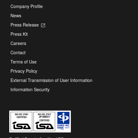
Company Profile
News
Press Release
Opens
in
Press Kit
a
new
Careers
tab
Contact
Terms of Use
Privacy Policy
External Transmission of User Information
Information Security