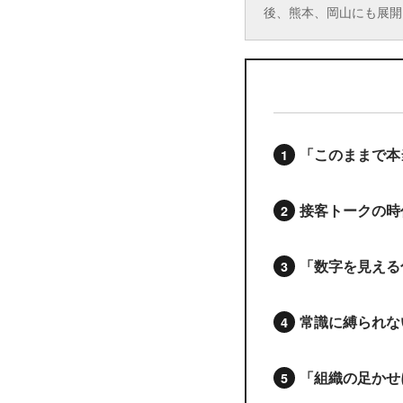
後、熊本、岡山にも展開
「このままで本
接客トークの時
「数字を見える
常識に縛られな
「組織の足かせ