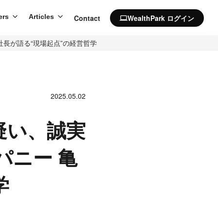
ers
Articles
Contact
WealthPark ログイン
computer
田社長が語る“現場起点”の経営哲学
2025.05.02
を疑い、誠実
パニー 亀
学