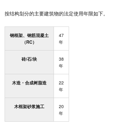
按结构划分的主要建筑物的法定使用年限如下。
钢框架、钢筋混凝土
47
（RC）
年
砖/石/块
38
年
木造・合成树脂造
22
年
木框架砂浆施工
20
年