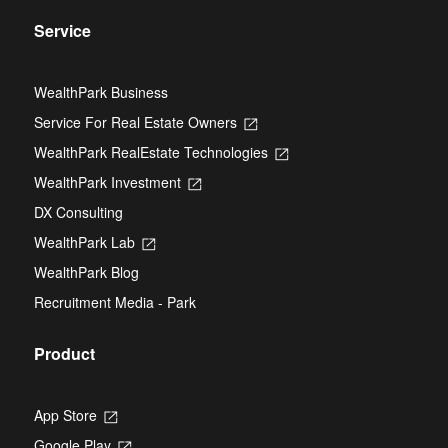
Service
WealthPark Business
Service For Real Estate Owners
Opens
in
WealthPark RealEstate Technologies
Opens
a
in
new
WealthPark Investment
Opens
a
tab
in
new
DX Consulting
a
tab
new
WealthPark Lab
Opens
tab
in
WealthPark Blog
a
new
Recruitment Media - Park
tab
Product
App Store
Opens
in
Google Play
Opens