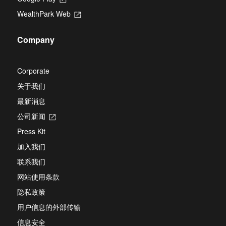
a
in
new
WealthPark Web
Opens
a
tab
in
new
a
tab
Company
new
tab
Corporate
关于我们
最新消息
公司新闻
Opens
in
Press Kit
a
new
加入我们
tab
联系我们
网站使用条款
隐私政策
用户信息的外部传输
信息安全