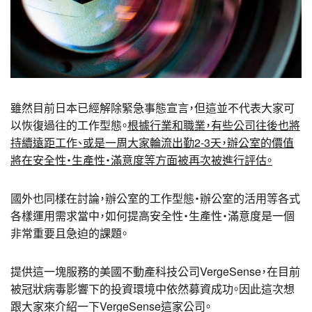
雖然目前日本已經解除緊急事態宣言，但這並不代表大家可
以恢復過往的工作型態。
根據行業和職業，有些公司往後也將
持續遠距工作、或是一周大家輪流出勤2-3天，辦公室的價值
將在安全性・生產性・滿意度等方面被再次被進行評估。
國外也同樣在討論，辦公室的工作型態・辦公室的活用等各式
各樣運用需求當中，如何提高安全性・生產性・滿意度是一個
非常重要且急迫的課題。
提供這一塊服務的美國不動產科技公司VergeSense，在目前
被冠狀病毒影響下的投資環境中依然募資成功。因此這次想
跟大家來介紹一下VergeSense這家公司。