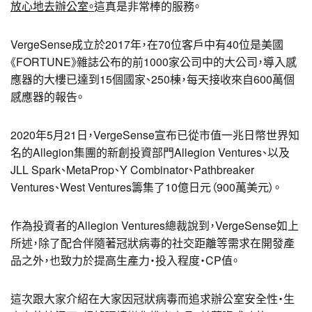
放心地去辦公室。
這真是非常棒的服務。
VergeSense成立於2017年，在70位客戶中有40位是美國
《FORTUNE》雜誌公布的前1000家公司中的大公司，導入感
應器的大樓已達到15個國家、250棟，每天接收來自600萬個
感應器的報告。
2020年5月21日，VergeSense宣布已從市值一兆日幣世界知
名的Allegion集團的新創投資部門Allegion Ventures、以及
JLL Spark、MetaProp、Y Combinator、Pathbreaker
Ventures、West Ventures籌集了10億日元（900萬美元）。
作為投資者的Allegion Ventures總裁說到，VergeSense如上
所述，除了配合伴隨著冠狀病毒的社交距離等需求在開發產
品之外，也致力於提高生產力・投入程度・CP值。
這次跟大家介紹在大家因冠狀病毒而追求辦公室安全性・生