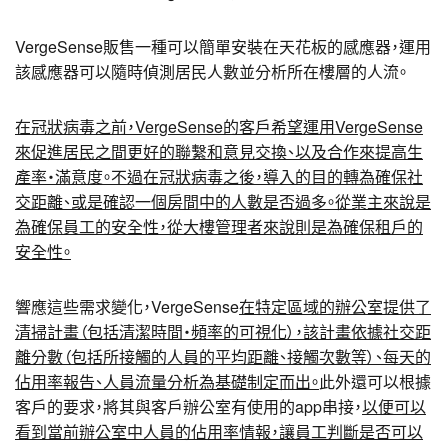
VergeSense販售一種可以簡單安裝在天花板的感應器，運用
該感應器可以隨時偵測居民人數並分析所在樓層的人流。
在冠狀病毒之前，VergeSense的客戶希望運用VergeSense
來促進居民之間更好的聯繫和意見交換、以及合作來提高生
產率・滿意度。不過在冠狀病毒之後，導入的目的轉為確保社
交距離、或是確認一個房間中的人數是否過多。從業主來說是
為確保員工的安全性，從大樓管理者來說則是為確保租戶的
安全性。
響應這些需求變化，VergeSense
在特定區域的辦公室提供了
清掃計畫（包括清潔時間・頻率的可視化），該計畫依據社交距
離分數（包括所接觸的人員的平均距離、接觸次數等）、每天的
佔用率報告、人員流量分析為基礎制定而出。
此外還可以根據
客戶的要求，將其與客戶辦公室有使用的app串接，
以便可以
看到當前辦公室中人員的佔用率情報，讓員工判斷是否可以