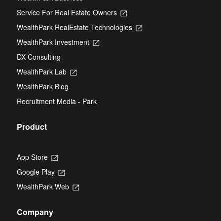
Service For Real Estate Owners
Opens
in
WealthPark RealEstate Technologies
Opens
a
in
new
WealthPark Investment
Opens
a
tab
in
new
DX Consulting
a
tab
new
WealthPark Lab
Opens
tab
in
WealthPark Blog
a
new
Recruitment Media - Park
tab
Product
App Store
Opens
in
Google Play
Opens
a
in
new
WealthPark Web
Opens
a
tab
in
new
a
tab
Company
new