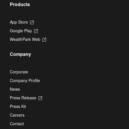
Products
App Store
Opens
in
Google Play
Opens
a
in
new
WealthPark Web
Opens
a
tab
in
new
a
tab
Company
new
tab
Corporate
Company Profile
News
Press Release
Opens
in
Press Kit
a
new
Careers
tab
Contact