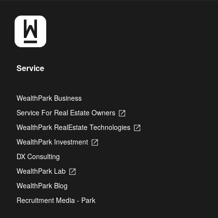
Service
WealthPark Business
Service For Real Estate Owners
Opens
in
WealthPark RealEstate Technologies
Opens
a
in
new
WealthPark Investment
Opens
a
tab
in
new
DX Consulting
a
tab
new
WealthPark Lab
Opens
tab
in
WealthPark Blog
a
new
Recruitment Media - Park
tab