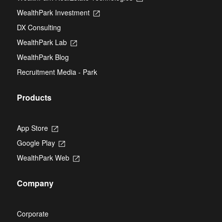
a
in
new
WealthPark Investment
Opens
a
tab
in
new
DX Consulting
a
tab
new
WealthPark Lab
Opens
tab
in
WealthPark Blog
a
new
Recruitment Media - Park
tab
Products
App Store
Opens
in
Google Play
Opens
a
in
new
WealthPark Web
Opens
a
tab
in
new
a
tab
Company
new
tab
Corporate