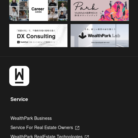
Service
WealthPark Business
Service For Real Estate Owners
Opens
in
WealthPark RealEstate Technologies
Opens