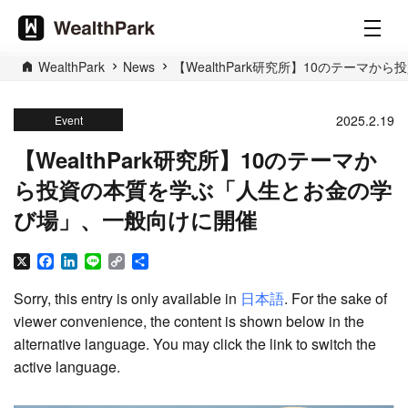
WealthPark
News
【WealthPark研究所】10のテー
2025.2.19
Event
【WealthPark研究所】10のテーマか
ら投資の本質を学ぶ「人生とお金の学
び場」、一般向けに開催
X
Facebook
LinkedIn
Line
Copy
Share
Link
Sorry, this entry is only available in
日本語
. For the sake of
viewer convenience, the content is shown below in the
alternative language. You may click the link to switch the
active language.