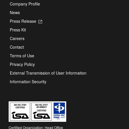
Company Profile
News
Press Release
Opens
in
Press Kit
a
new
Careers
tab
Contact
Terms of Use
Privacy Policy
External Transmission of User Information
Information Security
Certified Organization: Head Office