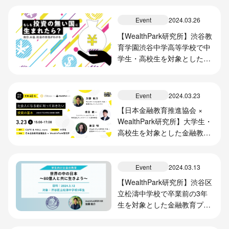
Event
2024.03.26
【WealthPark研究所】渋谷教
育学園渋谷中学高等学校で中
学生・高校生を対象とした2
日間の金融教育プログラムを
実施
Event
2024.03.23
【日本金融教育推進協会 ×
WealthPark研究所】大学生・
高校生を対象とした金融教育
プログラムを開催
Event
2024.03.13
【WealthPark研究所】渋谷区
立松濤中学校で卒業前の3年
生を対象とした金融教育プロ
グラムを実施