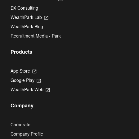
a
tab
in
new
DX Consulting
a
tab
new
WealthPark Lab
Opens
tab
in
WealthPark Blog
a
new
Recruitment Media - Park
tab
Products
App Store
Opens
in
Google Play
Opens
a
in
new
WealthPark Web
Opens
a
tab
in
new
a
tab
Company
new
tab
Corporate
Company Profile