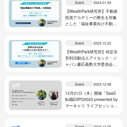
Event
2024.01.09
【WealthPark研究所】不動産
投資アカデミーの塾生を対象
とした「福祉事業向け不動
産」の勉強会を実施
Event
2023.12.22
【WealthPark研究所】特定非
営利活動法人アイセック・ジ
ャパン慶応義塾大学委員会の
メンバーを対象とした金融教
育プログラムを実施
Event
2023.12.08
12月21日（木）開催『SaaS
転職EXPO2023 presented by
マーキャリ ライブセッショ
ン』に営業部マネージャー・
浮田、人事企画部マネージャ
ー・加賀谷が登壇します
Event
2023.12.05