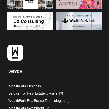
Service
WealthPark Business
Service For Real Estate Owners
Opens
in
WealthPark RealEstate Technologies
Opens
a
in
new
WealthPark Investment
Opens