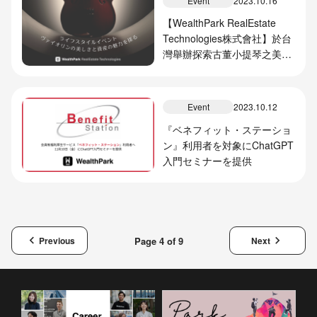
Event
2023.10.16
【WealthPark RealEstate
Technologies株式會社】於台
灣舉辦探索古董小提琴之美與
資產價值的名琴鑑賞會
Event
2023.10.12
『ベネフィット・ステーショ
ン』利用者を対象にChatGPT
入門セミナーを提供
keyboard_arrow_left
keyboard_arrow_right
Page 4 of 9
Previous
Next