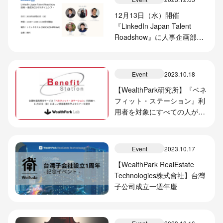
12月13日（水）開催
『LinkedIn Japan Talent
Roadshow』に人事企画部マ
ネージャー・加賀谷が登壇し
ます
Event
2023.10.18
【WealthPark研究所】『ベネ
フィット・ステーション』利
用者を対象にすべての人が投
資の新しい扉をひらくための
資産運用セミナーを提供
Event
2023.10.17
【WealthPark RealEstate
Technologies株式會社】台灣
子公司成立一週年慶