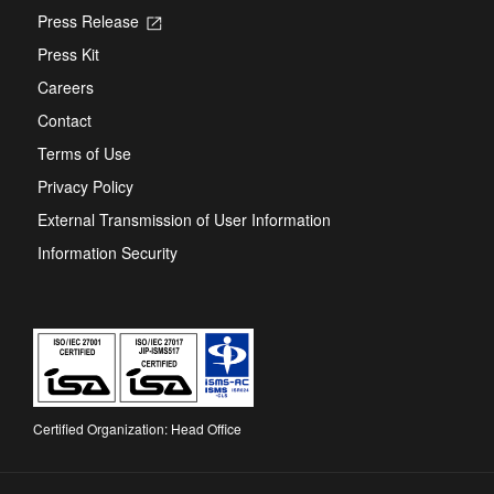
Press Release
Opens
in
Press Kit
a
new
Careers
tab
Contact
Terms of Use
Privacy Policy
External Transmission of User Information
Information Security
Certified Organization: Head Office