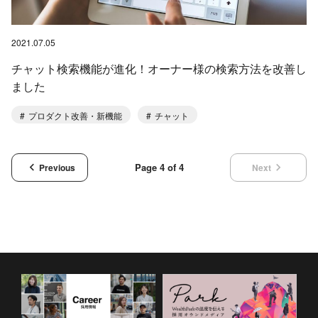
2021.07.05
チャット検索機能が進化！オーナー様の検索方法を改善し
ました
プロダクト改善・新機能
チャット
keyboard_arrow_left
keyboard_arrow_right
Page 4 of 4
Previous
Next