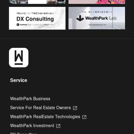
Service
WealthPark Business
Service For Real Estate Owners
Opens
in
WealthPark RealEstate Technologies
Opens
a
in
new
WealthPark Investment
Opens
a
tab
in
new