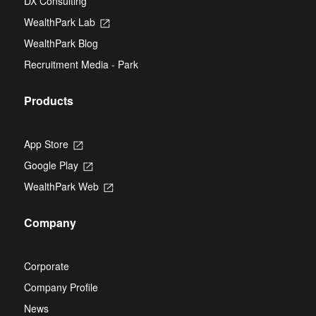
DX Consulting
a
tab
new
WealthPark Lab
Opens
tab
in
WealthPark Blog
a
new
Recruitment Media - Park
tab
Products
App Store
Opens
in
Google Play
Opens
a
in
new
WealthPark Web
Opens
a
tab
in
new
a
tab
Company
new
tab
Corporate
Company Profile
News