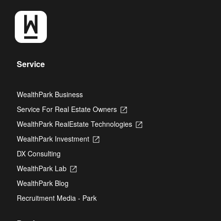
Service
WealthPark Business
Service For Real Estate Owners
Opens
in
WealthPark RealEstate Technologies
Opens
a
in
new
WealthPark Investment
Opens
a
tab
in
new
DX Consulting
a
tab
new
WealthPark Lab
Opens
tab
in
WealthPark Blog
a
new
Recruitment Media - Park
tab