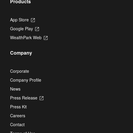
Products
App Store
Opens
in
Google Play
Opens
a
in
new
WealthPark Web
Opens
a
tab
in
new
a
tab
Company
new
tab
Corporate
Company Profile
News
Press Release
Opens
in
Press Kit
a
new
Careers
tab
Contact