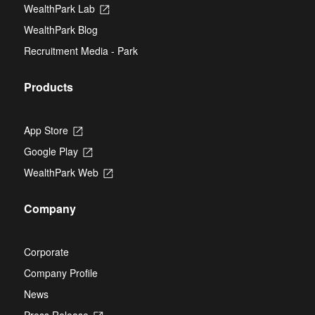
new
WealthPark Lab
Opens
tab
in
WealthPark Blog
a
new
Recruitment Media - Park
tab
Products
App Store
Opens
in
Google Play
Opens
a
in
new
WealthPark Web
Opens
a
tab
in
new
a
tab
Company
new
tab
Corporate
Company Profile
News
Press Release
Opens