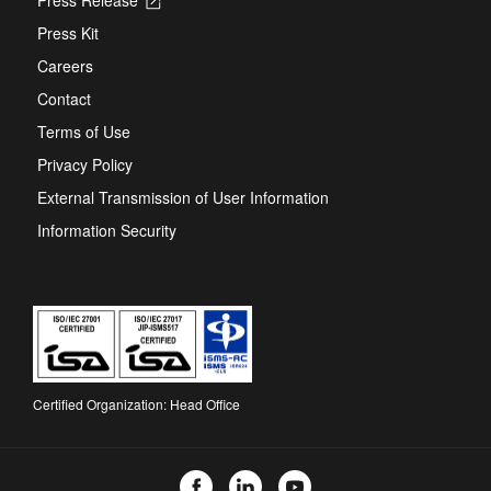
in
Press Kit
a
new
Careers
tab
Contact
Terms of Use
Privacy Policy
External Transmission of User Information
Information Security
Certified Organization: Head Office