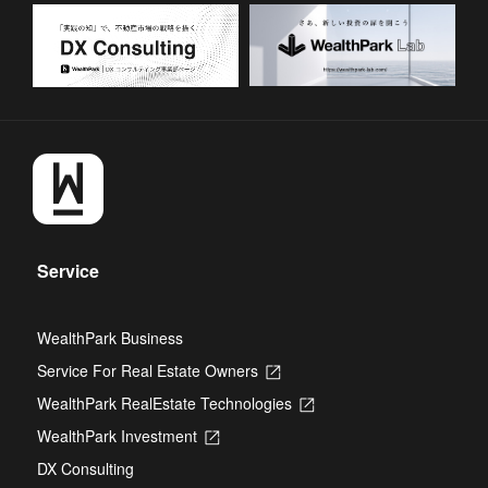
Service
WealthPark Business
Service For Real Estate Owners
Opens
in
WealthPark RealEstate Technologies
Opens
a
in
new
WealthPark Investment
Opens
a
tab
in
new
DX Consulting
a
tab