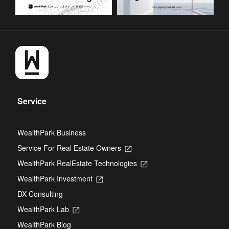
Service
WealthPark Business
Service For Real Estate Owners
Opens
in
WealthPark RealEstate Technologies
Opens
a
in
new
WealthPark Investment
Opens
a
tab
in
new
DX Consulting
a
tab
new
WealthPark Lab
Opens
tab
in
WealthPark Blog
a