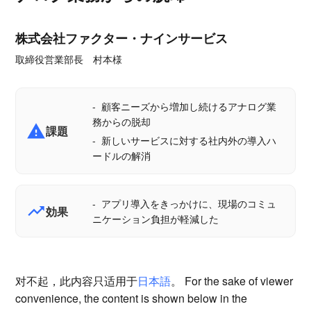
株式会社ファクター・ナインサービス
取締役営業部長 村本様
顧客ニーズから増加し続けるアナログ業
務からの脱却
report_problem
課題
新しいサービスに対する社内外の導入ハ
ードルの解消
アプリ導入をきっかけに、現場のコミュ
trending_up
効果
ニケーション負担が軽減した
对不起，此内容只适用于
日本語
。 For the sake of viewer
convenience, the content is shown below in the