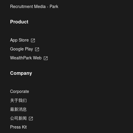
new
Recruitment Media - Park
tab
Product
App Store
Opens
in
Google Play
Opens
a
in
new
WealthPark Web
Opens
a
tab
in
new
a
tab
Company
new
tab
Corporate
关于我们
最新消息
公司新闻
Opens
in
Press Kit
a