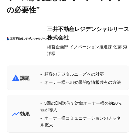
の必要性”
三井不動産レジデンシャルリース
株式会社
経営企画部 イノベーション推進課 佐藤 秀
洋様
顧客のデジタルニーズへの対応
report_problem
課題
オーナー様への効果的な情報共有の方法
3回のDM送信で対象オーナー様の約20%
弱が導入
trending_up
効果
オーナー様コミュニケーションのチャネ
ル拡大