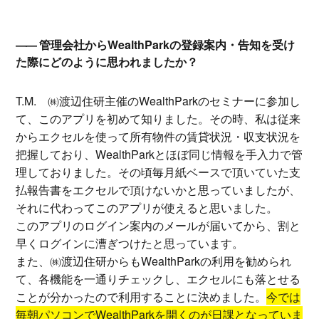
管理会社からWealthParkの登録案内・告知を受け
た際にどのように思われましたか？
T.M.
㈱渡辺住研主催のWealthParkのセミナーに参加し
て、このアプリを初めて知りました。その時、私は従来
からエクセルを使って所有物件の賃貸状況・収支状況を
把握しており、WealthParkとほぼ同じ情報を手入力で管
理しておりました。その頃毎月紙ベースで頂いていた支
払報告書をエクセルで頂けないかと思っていましたが、
それに代わってこのアプリが使えると思いました。
このアプリのログイン案内のメールが届いてから、割と
早くログインに漕ぎつけたと思っています。
また、㈱渡辺住研からもWealthParkの利用を勧められ
て、各機能を一通りチェックし、エクセルにも落とせる
ことが分かったので利用することに決めました。
今では
毎朝パソコンでWealthParkを開くのが日課となっていま