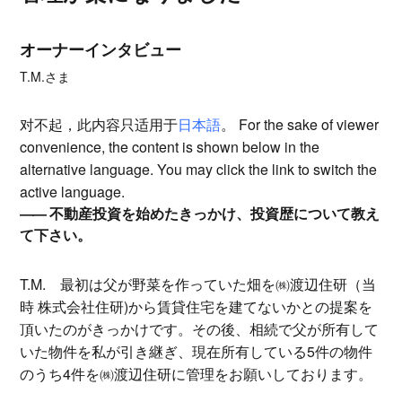
オーナーインタビュー
T.M.さま
对不起，此内容只适用于
日本語
。 For the sake of viewer
convenience, the content is shown below in the
alternative language. You may click the link to switch the
active language.
不動産投資を始めたきっかけ、投資歴について教え
て下さい。
T.M.
最初は父が野菜を作っていた畑を㈱渡辺住研（当
時 株式会社住研)から賃貸住宅を建てないかとの提案を
頂いたのがきっかけです。その後、相続で父が所有して
いた物件を私が引き継ぎ、現在所有している5件の物件
のうち4件を㈱渡辺住研に管理をお願いしております。