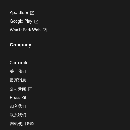
App Store
Opens
in
Google Play
Opens
a
in
new
WealthPark Web
Opens
a
tab
in
new
a
tab
Company
new
tab
Corporate
关于我们
最新消息
公司新闻
Opens
in
Press Kit
a
new
加入我们
tab
联系我们
网站使用条款