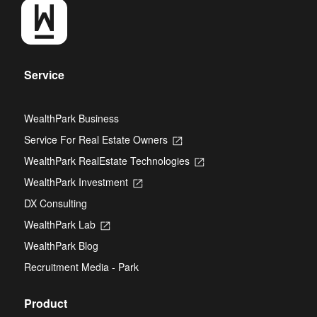
Service
WealthPark Business
Service For Real Estate Owners
Opens
in
WealthPark RealEstate Technologies
Opens
a
in
new
WealthPark Investment
Opens
a
tab
in
new
DX Consulting
a
tab
new
WealthPark Lab
Opens
tab
in
WealthPark Blog
a
new
Recruitment Media - Park
tab
Product