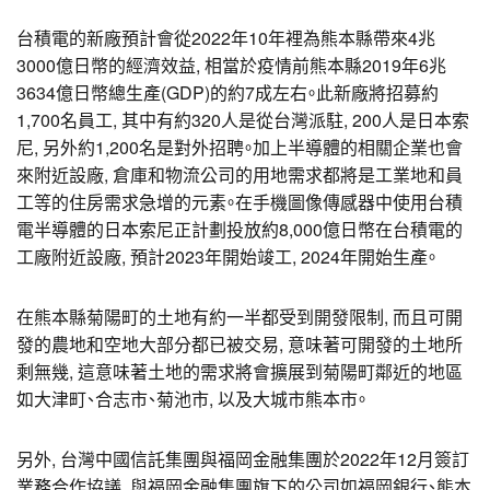
台積電的新廠預計會從2022年10年裡為熊本縣帶來4兆
3000億日幣的經濟效益, 相當於疫情前熊本縣2019年6兆
3634億日幣總生產(GDP)的約7成左右。此新廠將招募約
1,700名員工, 其中有約320人是從台灣派駐, 200人是日本索
尼, 另外約1,200名是對外招聘。加上半導體的相關企業也會
來附近設廠, 倉庫和物流公司的用地需求都將是工業地和員
工等的住房需求急增的元素。在手機圖像傳感器中使用台積
電半導體的日本索尼正計劃投放約8,000億日幣在台積電的
工廠附近設廠, 預計2023年開始竣工, 2024年開始生產。
在熊本縣菊陽町的土地有約一半都受到開發限制, 而且可開
發的農地和空地大部分都已被交易, 意味著可開發的土地所
剩無幾, 這意味著土地的需求將會擴展到菊陽町鄰近的地區
如大津町、合志市、菊池市, 以及大城市熊本市。
另外, 台灣中國信託集團與福岡金融集團於2022年12月簽訂
業務合作協議, 與福岡金融集團旗下的公司如福岡銀行、熊本