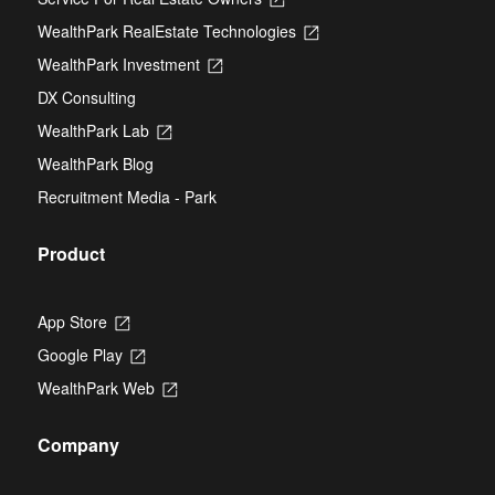
in
WealthPark RealEstate Technologies
Opens
a
in
new
WealthPark Investment
Opens
a
tab
in
new
DX Consulting
a
tab
new
WealthPark Lab
Opens
tab
in
WealthPark Blog
a
new
Recruitment Media - Park
tab
Product
App Store
Opens
in
Google Play
Opens
a
in
new
WealthPark Web
Opens
a
tab
in
new
a
tab
Company
new
tab