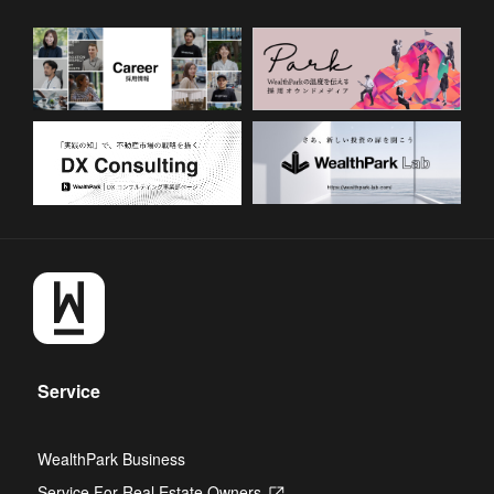
Service
WealthPark Business
Service For Real Estate Owners
Opens