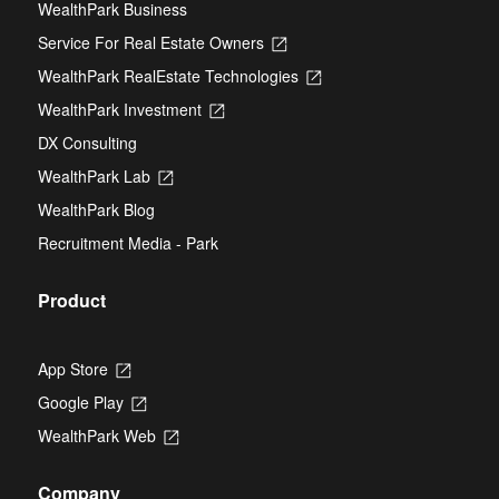
WealthPark Business
Service For Real Estate Owners
Opens
in
WealthPark RealEstate Technologies
Opens
a
in
new
WealthPark Investment
Opens
a
tab
in
new
DX Consulting
a
tab
new
WealthPark Lab
Opens
tab
in
WealthPark Blog
a
new
Recruitment Media - Park
tab
Product
App Store
Opens
in
Google Play
Opens
a
in
new
WealthPark Web
Opens
a
tab
in
new
a
tab
Company
new