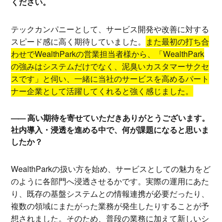
ください。
テックカンパニーとして、サービス開発や改善に対する
スピード感に高く期待していました。
また最初の打ち合
わせでWealthParkの営業担当者様から、「WealthPark
の強みはシステムだけでなく、泥臭いカスタマーサクセ
スです」と伺い、一緒に当社のサービスを高めるパート
ナー企業として活躍してくれると強く感じました。
高い期待を寄せていただきありがとうございます。
社内導入・浸透を進める中で、何が課題になると思いま
したか？
WealthParkの扱い方を始め、サービスとしての魅力をど
のように各部門へ浸透させるかです。実際の運用にあた
り、既存の基盤システムとの情報連携が必要だったり、
複数の領域にまたがった業務が発生したりすることが予
想されました。そのため、普段の業務に加えて新しいシ