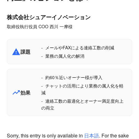
株式会社シュアーイノベーション
取締役執行役員 COO 西川 一摩様
メールやFAXによる連絡工数の削減
report_problem
課題
業務の属人化の解消
約60％近いオーナー様が導入
チャットの活用により業務の属人化を軽
trending_up
効果
減
連絡工数の最適化とオーナー満足度向上
の両立
Sorry, this entry is only available in
日本語
. For the sake