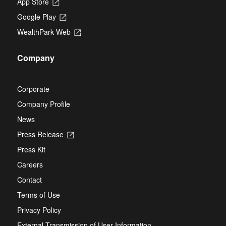
App Store
Opens
in
Google Play
Opens
a
in
new
WealthPark Web
Opens
a
tab
in
new
a
tab
Company
new
tab
Corporate
Company Profile
News
Press Release
Opens
in
Press Kit
a
new
Careers
tab
Contact
Terms of Use
Privacy Policy
External Transmission of User Information