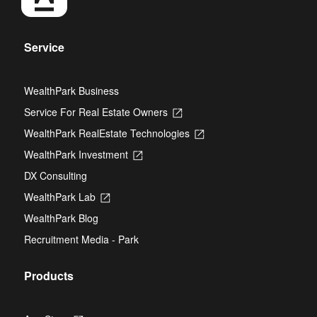
Service
WealthPark Business
Service For Real Estate Owners
Opens
in
WealthPark RealEstate Technologies
Opens
a
in
new
WealthPark Investment
Opens
a
tab
in
new
DX Consulting
a
tab
new
WealthPark Lab
Opens
tab
in
WealthPark Blog
a
new
Recruitment Media - Park
tab
Products