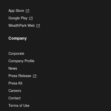
App Store
Opens
in
Google Play
Opens
a
in
new
WealthPark Web
Opens
a
tab
in
new
a
tab
Company
new
tab
Corporate
Company Profile
News
Press Release
Opens
in
Press Kit
a
new
Careers
tab
Contact
Terms of Use