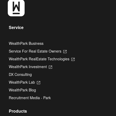
Service
WealthPark Business
Service For Real Estate Owners
Opens
in
WealthPark RealEstate Technologies
Opens
a
in
new
WealthPark Investment
Opens
a
tab
in
new
DX Consulting
a
tab
new
WealthPark Lab
Opens
tab
in
WealthPark Blog
a
new
Recruitment Media - Park
tab
Products