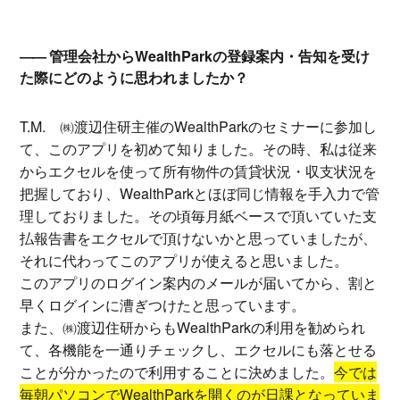
管理会社からWealthParkの登録案内・告知を受け
た際にどのように思われましたか？
T.M.
㈱渡辺住研主催のWealthParkのセミナーに参加し
て、このアプリを初めて知りました。その時、私は従来
からエクセルを使って所有物件の賃貸状況・収支状況を
把握しており、WealthParkとほぼ同じ情報を手入力で管
理しておりました。その頃毎月紙ベースで頂いていた支
払報告書をエクセルで頂けないかと思っていましたが、
それに代わってこのアプリが使えると思いました。
このアプリのログイン案内のメールが届いてから、割と
早くログインに漕ぎつけたと思っています。
また、㈱渡辺住研からもWealthParkの利用を勧められ
て、各機能を一通りチェックし、エクセルにも落とせる
ことが分かったので利用することに決めました。
今では
毎朝パソコンでWealthParkを開くのが日課となっていま