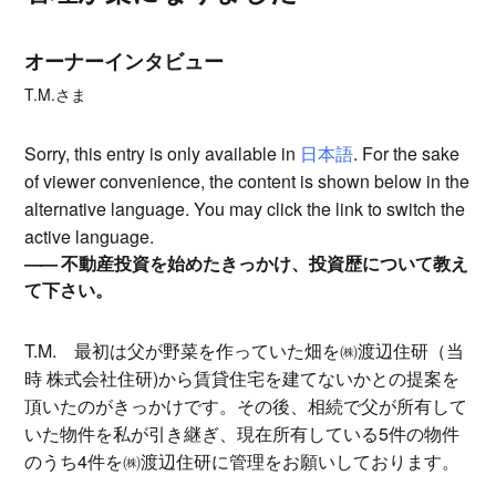
オーナーインタビュー
T.M.さま
Sorry, this entry is only available in
日本語
. For the sake
of viewer convenience, the content is shown below in the
alternative language. You may click the link to switch the
active language.
不動産投資を始めたきっかけ、投資歴について教え
て下さい。
T.M.
最初は父が野菜を作っていた畑を㈱渡辺住研（当
時 株式会社住研)から賃貸住宅を建てないかとの提案を
頂いたのがきっかけです。その後、相続で父が所有して
いた物件を私が引き継ぎ、現在所有している5件の物件
のうち4件を㈱渡辺住研に管理をお願いしております。