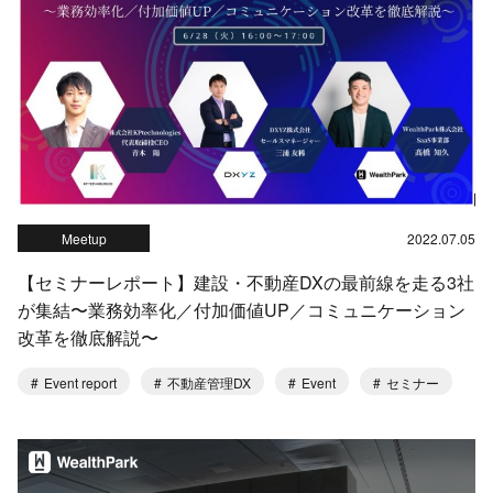
Meetup
2022.07.05
【セミナーレポート】建設・不動産DXの最前線を走る3社
が集結〜業務効率化／付加価値UP／コミュニケーション
改革を徹底解説〜
Event report
不動産管理DX
Event
セミナー